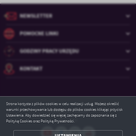
NEWSLETTER
POMOCNE LINKI
GODZINY PRACY URZĘDU
KONTAKT
Strona korzysta z plików cookies w celu realizacji usług. Możesz określić
warunki przechowywania lub dostępu do plików cookies klikając przycisk
Odwiedzin: 705931
Ustawienia. Aby dowiedzieć się więcej zachęcamy do zapoznania się z
Online: 4
Polityką Cookies oraz Polityką Prywatności.
ZAPISZ WYBRANE
USTAWIENIA