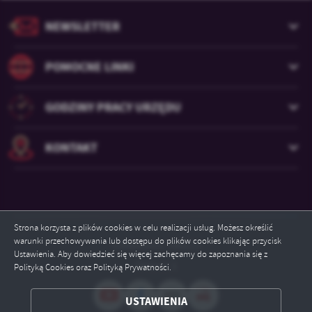
NEWSLETTER
POMOCNE LINKI
GODZINY PRACY URZĘDU
KONTAKT
Strona korzysta z plików cookies w celu realizacji usług. Możesz określić
warunki przechowywania lub dostępu do plików cookies klikając przycisk
Odwiedzin: 706213
Ustawienia. Aby dowiedzieć się więcej zachęcamy do zapoznania się z
Online: 1
Polityką Cookies oraz Polityką Prywatności.
ZAPISZ WYBRANE
USTAWIENIA