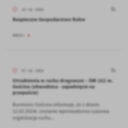
15 - 02 - 2024
Bezpieczne Gospodarstwo Rolne
WIĘCEJ
07 - 02 - 2024
Utrudnienia w ruchu drogowym – DW 162 m.
Gościno (obwodnica - zapadnięcie na
przepuście)
Burmistrz Gościna informuje, że z dniem
12.02.2024r. zostanie wprowadzona czasowa
organizacja ruchu...