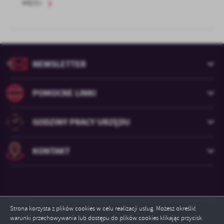
WIĘCEJ
NEWSLETTER
POMOCNE LINKI
GODZINY PRACY URZĘDU
KONTAKT
Strona korzysta z plików cookies w celu realizacji usług. Możesz określić
warunki przechowywania lub dostępu do plików cookies klikając przycisk
Odwiedzin: 705797