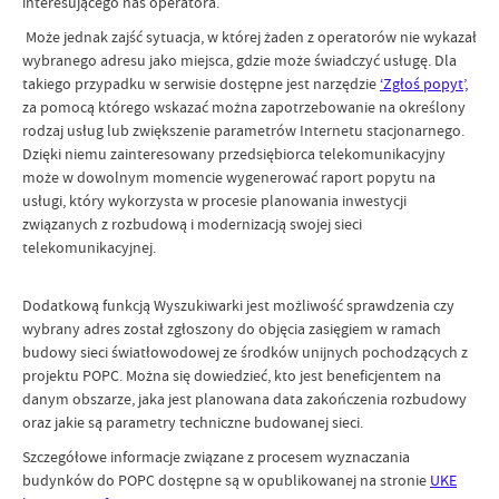
interesującego nas operatora.
Może jednak zajść sytuacja, w której żaden z operatorów nie wykazał
wybranego adresu jako miejsca, gdzie może świadczyć usługę. Dla
takiego przypadku w serwisie dostępne jest narzędzie
‘Zgłoś popyt’,
za pomocą którego wskazać można zapotrzebowanie na określony
rodzaj usług lub zwiększenie parametrów Internetu stacjonarnego.
Dzięki niemu zainteresowany przedsiębiorca telekomunikacyjny
może w dowolnym momencie wygenerować raport popytu na
usługi, który wykorzysta w procesie planowania inwestycji
związanych z rozbudową i modernizacją swojej sieci
telekomunikacyjnej.
Dodatkową funkcją Wyszukiwarki jest możliwość sprawdzenia czy
wybrany adres został zgłoszony do objęcia zasięgiem w ramach
budowy sieci światłowodowej ze środków unijnych pochodzących z
projektu POPC. Można się dowiedzieć, kto jest beneficjentem na
danym obszarze, jaka jest planowana data zakończenia rozbudowy
oraz jakie są parametry techniczne budowanej sieci.
Szczegółowe informacje związane z procesem wyznaczania
budynków do POPC dostępne są w opublikowanej na stronie
UKE