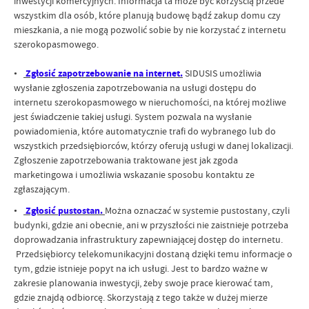
inwestycji komercyjnych. Informacja ta może być korzyścią przede
wszystkim dla osób, które planują budowę bądź zakup domu czy
mieszkania, a nie mogą pozwolić sobie by nie korzystać z internetu
szerokopasmowego.
•
Zgłosić zapotrzebowanie na internet.
SIDUSIS umożliwia
wysłanie zgłoszenia zapotrzebowania na usługi dostępu do
internetu szerokopasmowego w nieruchomości, na której możliwe
jest świadczenie takiej usługi. System pozwala na wysłanie
powiadomienia, które automatycznie trafi do wybranego lub do
wszystkich przedsiębiorców, którzy oferują usługi w danej lokalizacji.
Zgłoszenie zapotrzebowania traktowane jest jak zgoda
marketingowa i umożliwia wskazanie sposobu kontaktu ze
zgłaszającym.
•
Zgłosić pustostan.
Można oznaczać w systemie pustostany, czyli
budynki, gdzie ani obecnie, ani w przyszłości nie zaistnieje potrzeba
doprowadzania infrastruktury zapewniającej dostęp do internetu.
Przedsiębiorcy telekomunikacyjni dostaną dzięki temu informacje o
tym, gdzie istnieje popyt na ich usługi. Jest to bardzo ważne w
zakresie planowania inwestycji, żeby swoje prace kierować tam,
gdzie znajdą odbiorcę. Skorzystają z tego także w dużej mierze