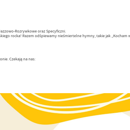
 Jazzowo-Rozrywkowe oraz Specyficzni.
skiego rocka! Razem odśpiewamy nieśmiertelne hymny, takie jak „Kocham wol
nie. Czekają na nas: