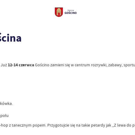
ścina
 Już
12-14 czerwca
Gościno zamieni się w centrum rozrywki, zabawy, sport
szykówka.
espołu
op z tanecznym popem. Przygotujcie się na takie petardy jak „Z lewa do p