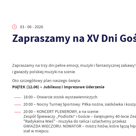
03 - 06 - 2026
Zapraszamy na XV Dni Go
Zapraszamy na trzy dni pełne emocji, muzyki i fantastycznej zabawy!
i gwiazdy polskiej muzyki na scenie.
Oto szczegółowy plan naszego święta:
PIĄTEK (12.06) – Jubileusz i Imprezowe Uderzenie
18:00 – Otwarcie stoisk wystawienniczych.
20:00 – Nocny Turniej Sportowy: Piłka nożna, siatkówka i ko
20:00 – KONCERT PLENEROWY, a na scenie:
Zespół Śpiewaczy „Podlotki” i Goście – świętujemy 40-lecie Z
"Radykalna Wieś" - muzyka do tańca i szlachetny przekaz
GWIAZDA WIECZORU: NOWATOR – mistrz hitów, które łączą hip-h
stał w miejscu.