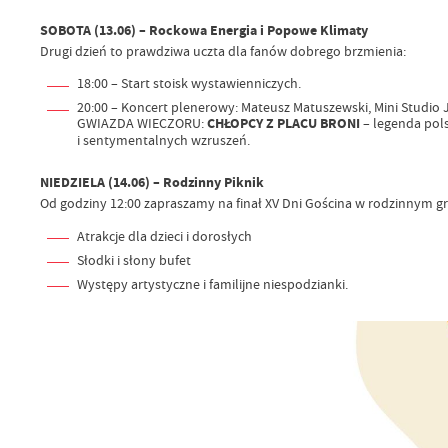
SOBOTA (13.06) – Rockowa Energia i Popowe Klimaty
Drugi dzień to prawdziwa uczta dla fanów dobrego brzmienia:
18:00 – Start stoisk wystawienniczych.
20:00 – Koncert plenerowy: Mateusz Matuszewski, Mini Studio
GWIAZDA WIECZORU:
CHŁOPCY Z PLACU BRONI
– legenda pol
i sentymentalnych wzruszeń.
NIEDZIELA (14.06) – Rodzinny Piknik
Od godziny 12:00 zapraszamy na finał XV Dni Gościna w rodzinnym gro
Atrakcje dla dzieci i dorosłych
Słodki i słony bufet
Występy artystyczne i familijne niespodzianki.